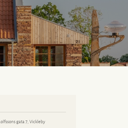
olfssons gata 7, Vickleby