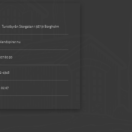
:
Turistbyrån Storgatan 1 387 31 Borgholm
landspirar.nu
507 80 50
2-4348
 02 67