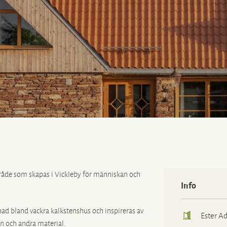
åde som skapas i Vickleby för människan och
Info
d bland vackra kalkstenshus och inspireras av
Ester Ad
en och andra material.