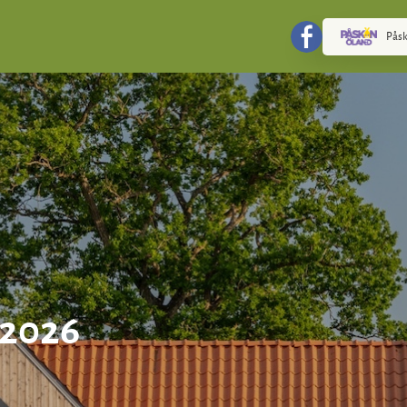
Påsk
 2026