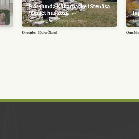
Frösslunda Källarbacke i Stenåsa
/ Öppet hus 2026
In
Öppet-hus på Frösslunda Källarbacke.
Akva
Område:
Södra Öland
Område