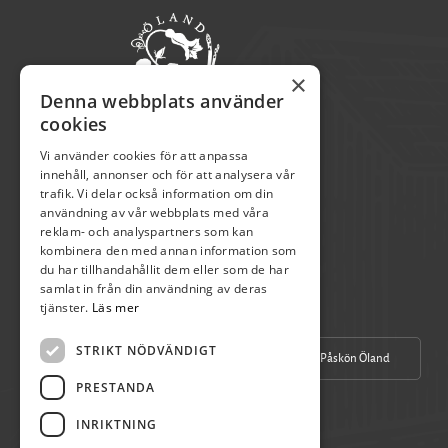
×
Denna webbplats använder
cookies
Vi använder cookies för att anpassa
Pia Axelsson
innehåll, annonser och för att analysera vår
Verksamhetschef
trafik. Vi delar också information om din
användning av vår webbplats med våra
reklam- och analyspartners som kan
kombinera den med annan information som
070-390 17 04
du har tillhandahållit dem eller som de har
info@olandspirar.nu
samlat in från din användning av deras
tjänster.
Läs mer
STRIKT NÖDVÄNDIGT
Vår Facebook
Påskön Öland
PRESTANDA
INRIKTNING