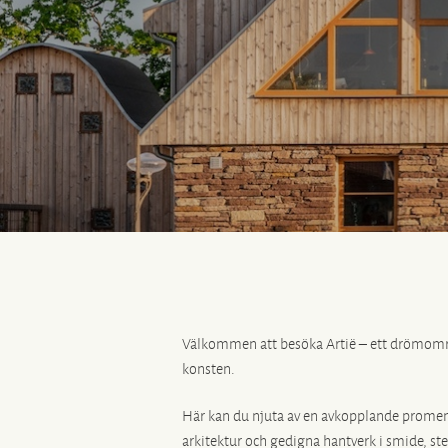
Välkommen att besöka Artië – ett drömomr
konsten.
Här kan du njuta av en avkopplande promena
arkitektur och gedigna hantverk i smide, st