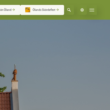
ön Öland
Ölands Skördefest
Select Language
▼