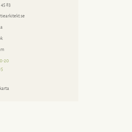
 45 83
iearkitekt.se
a
ok
am
10-20
15
karta