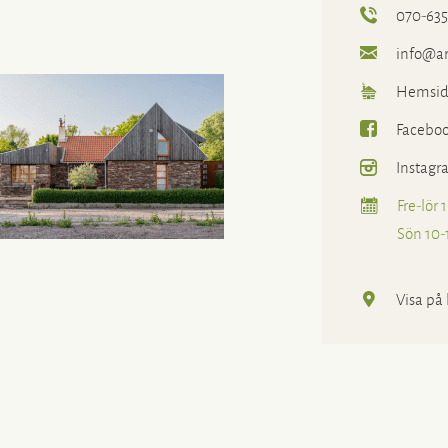
070-635
info@art
Hemsid
Facebo
Instagr
Fre-lör 
Sön 10-
Visa på 