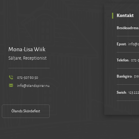
Kontakt
Besöksadress
Epost:
info@o
Mona-Lisa Wiik
Säljare, Receptionist
Telefon:
072-
Bankgiro:
519
072-507 80 50
info@olandspirar.nu
Swish:
123 222
Ölands Skördefest