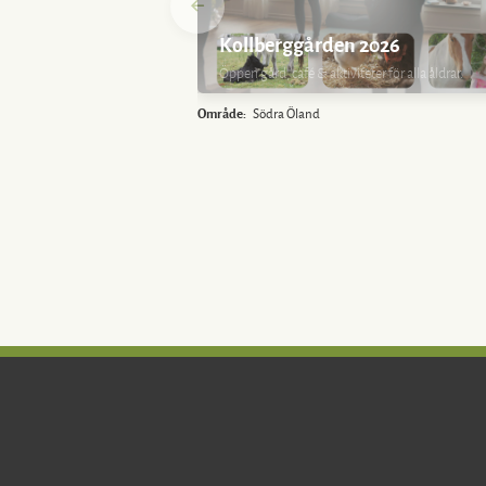
Kollberggården 2026
Öppen gård, café & aktiviteter för alla åldrar.
Område:
Södra Öland