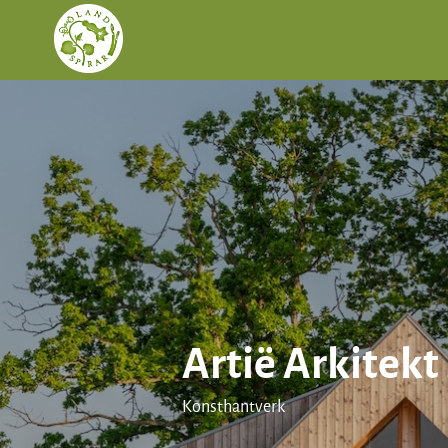
Artië Arkitekt
Konsthantverk