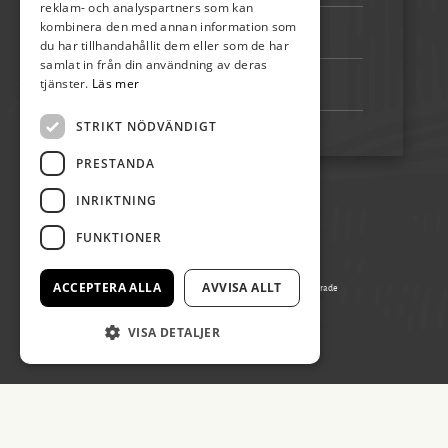
reklam- och analyspartners som kan
kombinera den med annan information som
Bankgiro:
5192-4348
du har tillhandahållit dem eller som de har
samlat in från din användning av deras
tjänster.
Läs mer
Swish:
123 222 02 67
STRIKT NÖDVÄNDIGT
PRESTANDA
INRIKTNING
FUNKTIONER
ACCEPTERA ALLA
AVVISA ALLT
© Copyright 2026 Öland Spirar, alla rättigheter reserverade
Producerad av Gota Media Brand Studio
VISA DETALJER