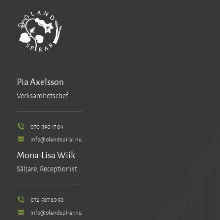
Pia Axelsson
Verksamhetschef
070-390 17 04
info@olandspirar.nu
Mona-Lisa Wiik
Säljare, Receptionist
072-507 80 50
info@olandspirar.nu