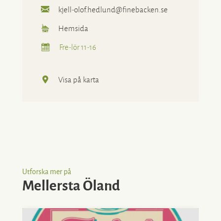
kjell-olof.hedlund@finebacken.se
Hemsida
Fre-lör 11-16
Visa på karta
Utforska mer på
Mellersta Öland