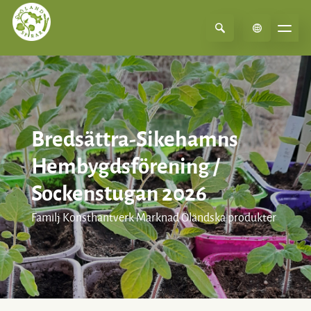
Select Language
▼
Bredsättra-Sikehamns
Hembygdsförening /
Sockenstugan 2026
Familj Konsthantverk Marknad Öländska produkter