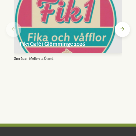
Fik1 Café i Glömminge 2026
Område:
Mellersta Öland
O