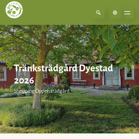
Select Language
▼
Tränksträdgård Dyestad
2026
Shopping Öppen trädgård