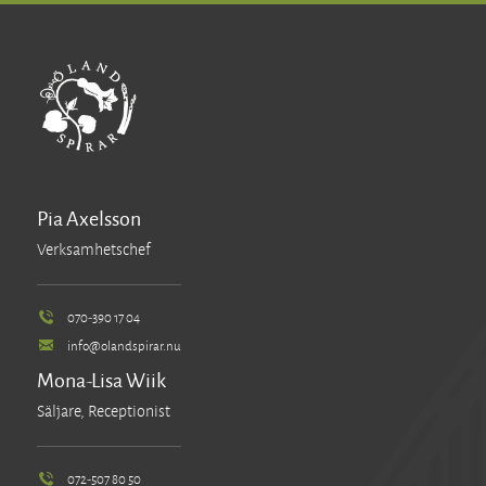
Pia Axelsson
Verksamhetschef
070-390 17 04
info@olandspirar.nu
Mona-Lisa Wiik
Säljare, Receptionist
072-507 80 50