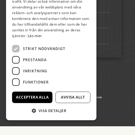
trafik. Vi delar också information om din
Telefon:
072-507 80 50
användning av vår webbplats med våra
reklam- och analyspartners som kan
kombinera den med annan information som
Bankgiro:
5192-4348
du har tillhandahållit dem eller som de har
samlat in från din användning av deras
tjänster.
Läs mer
Swish:
123 222 02 67
STRIKT NÖDVÄNDIGT
PRESTANDA
INRIKTNING
FUNKTIONER
ACCEPTERA ALLA
AVVISA ALLT
© Copyright 2026 Öland Spirar, alla rättigheter reserverade
Producerad av Gota Media Brand Studio
VISA DETALJER