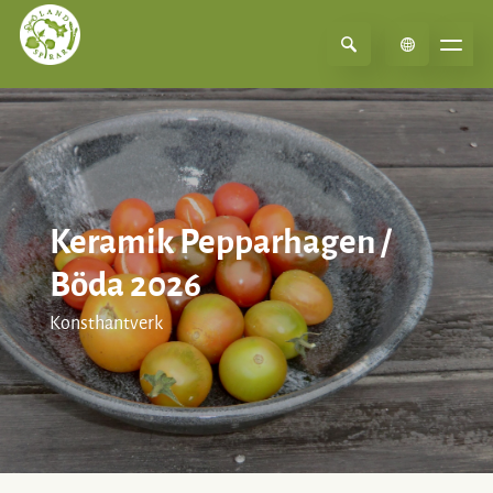
Select Language
▼
Keramik Pepparhagen /
Böda 2026
Konsthantverk