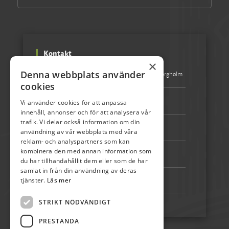
Kontakt
×
Denna webbplats använder
Besöksadress:
Turistbyrån Storgatan 1 387 31 Borgholm
cookies
Epost:
info@olandspirar.nu
Vi använder cookies för att anpassa
innehåll, annonser och för att analysera vår
trafik. Vi delar också information om din
Telefon:
072-507 80 50
användning av vår webbplats med våra
reklam- och analyspartners som kan
kombinera den med annan information som
Bankgiro:
5192-4348
du har tillhandahållit dem eller som de har
samlat in från din användning av deras
tjänster.
Läs mer
Swish:
123 222 02 67
STRIKT NÖDVÄNDIGT
PRESTANDA