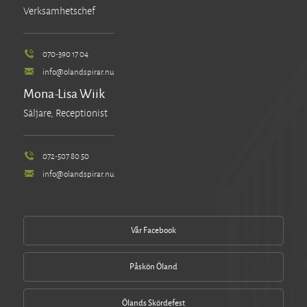
Verksamhetschef
070-390 17 04
info@olandspirar.nu
Mona-Lisa Wiik
Säljare, Receptionist
072-507 80 50
info@olandspirar.nu
Vår Facebook
Påskön Öland
Ölands Skördefest