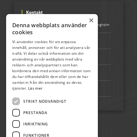
Kontakt
×
Denna webbplats använder
Besöksadress:
Turistbyrån Storgatan 1 387 31 Borgholm
cookies
Epost:
info@olandspirar.nu
Vi använder cookies för att anpassa
innehåll, annonser och för att analysera vår
trafik. Vi delar också information om din
Telefon:
072-507 80 50
användning av vår webbplats med våra
reklam- och analyspartners som kan
kombinera den med annan information som
Bankgiro:
5192-4348
du har tillhandahållit dem eller som de har
samlat in från din användning av deras
tjänster.
Läs mer
Swish:
123 222 02 67
STRIKT NÖDVÄNDIGT
PRESTANDA
INRIKTNING
FUNKTIONER