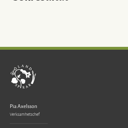
Marknad
Mat & Dryck
Shopping
Tillhör Världsarvet södra Öland
Upplevelser/Underhållning
Öländska produkter
Öppen gård
Öppen trädgård
Pia Axelsson
Verksamhetschef