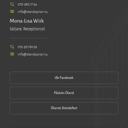
070-390 17 04
info@olandspirar.nu
Mona-Lisa Wiik
Säljare, Receptionist
072-507 80 50
info@olandspirar.nu
Vår Facebook
Påskön Öland
Ölands Skördefest