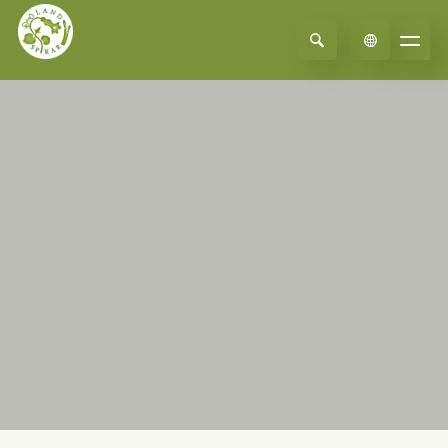
Select Language
▼
×