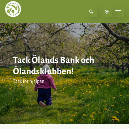
Select Language
▼
Tack Ölands Bank och
Ölandsklubben!
Tack för hjälpen!