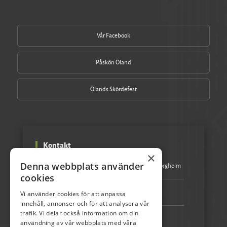
Vår Facebook
Påskön Öland
Ölands Skördefest
Kontakt
×
Denna webbplats använder
Besöksadress:
Turistbyrån Storgatan 1 387 31 Borgholm
cookies
Epost:
info@olandspirar.nu
Vi använder cookies för att anpassa
innehåll, annonser och för att analysera vår
trafik. Vi delar också information om din
Telefon:
072-507 80 50
användning av vår webbplats med våra