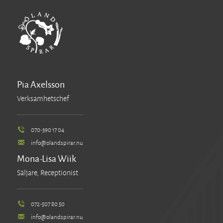
Pia Axelsson
Verksamhetschef
070-390 17 04
info@olandspirar.nu
Mona-Lisa Wiik
Säljare, Receptionist
072-507 80 50
info@olandspirar.nu