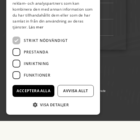
reklam- och analyspartners som kan
kombinera den med annan information som
Bankgiro:
5192-4348
du har tillhandahållit dem eller som de har
samlat in från din användning av deras
tjänster.
Läs mer
Swish:
123 222 02 67
STRIKT NÖDVÄNDIGT
PRESTANDA
INRIKTNING
FUNKTIONER
ACCEPTERA ALLA
AVVISA ALLT
© Copyright 2026 Öland Spirar, alla rättigheter reserverade
Producerad av Gota Media Brand Studio
VISA DETALJER